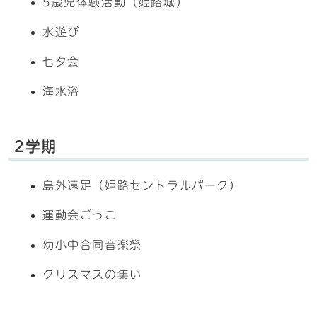
5歳児体験活動（姫路城）
水遊び
七夕会
海水浴
2学期
島外遠足（姫路セントラルパーク）
運動会ごっこ
幼小中合同音楽祭
クリスマスの集い