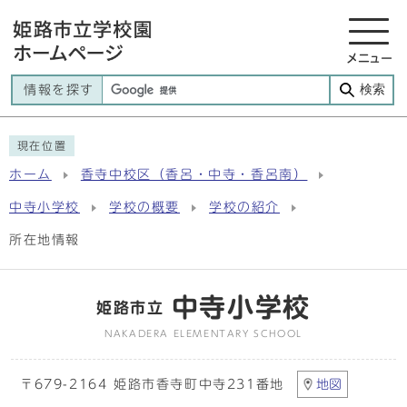
メニュー
検索
情報を探す
現在位置
ホーム
香寺中校区（香呂・中寺・香呂南）
中寺小学校
学校の概要
学校の紹介
所在地情報
中寺小学校
姫路市立
NAKADERA ELEMENTARY SCHOOL
〒679-2164 姫路市香寺町中寺231番地
地図