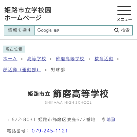
メニュー
検索
情報を探す
現在位置
ホーム
高等学校
飾磨高等学校
教育活動
部活動（運動部）
野球部
飾磨高等学校
姫路市立
SHIKAMA HIGH SCHOOL
〒672-8031 姫路市飾磨区妻鹿672番地
地図
電話番号：
079-245-1121