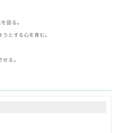
長を図る。
ようとする心を育む。
させる。