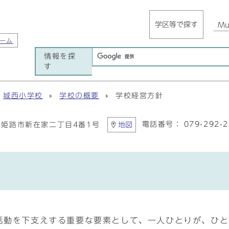
学区等で探す
Mul
ーム
情報を探
す
城西小学校
学校の概要
学校経営方針
電話番号：
079-292-
95 姫路市新在家二丁目4番1号
地図
育活動を下支えする重要な要素として、一人ひとりが、ひ