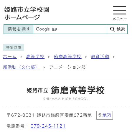
メニュー
検索
情報を探す
現在位置
ホーム
高等学校
飾磨高等学校
教育活動
部活動（文化部）
アニメーション部
飾磨高等学校
姫路市立
SHIKAMA HIGH SCHOOL
〒672-8031 姫路市飾磨区妻鹿672番地
地図
電話番号：
079-245-1121