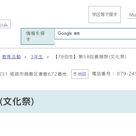
学区等で探す
Mul
ーム
情報を探
す
教育活動
3年生
【78回生】第58回鹿陵祭(文化祭)
電話番号：
079-24
8031 姫路市飾磨区妻鹿672番地
地図
(文化祭)