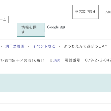
学区等で探す
Mul
ーム
情報を探
す
網干幼稚園
イベントなど
ようちえんで遊ぼうDAY
電話番号：
079-272-04
41 姫路市網干区興浜16番地
地図