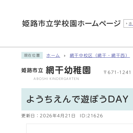
ホ
ホーム
網干中校区（網干・網干西）
現在位置
網干幼稚園
姫路市立
〒671-12
ABOSHI KINDERGARTEN
ようちえんで遊ぼうDAY
更新日：
2026年4月21日
ID:21626