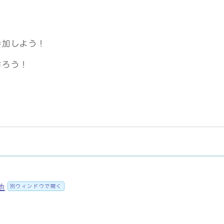
！
参加しよう！
作ろう！
！
地
別ウィンドウで開く