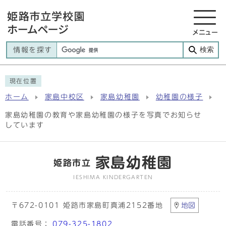
メニュー
検索
情報を探す
現在位置
ホーム
家島中校区
家島幼稚園
幼稚園の様子
家島幼稚園の教育や家島幼稚園の様子を写真でお知らせ
しています
家島幼稚園
姫路市立
IESHIMA KINDERGARTEN
〒672-0101 姫路市家島町真浦2152番地
地図
電話番号：
079-325-1802