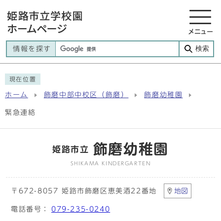
メニュー
検索
情報を探す
現在位置
ホーム
飾磨中部中校区（飾磨）
飾磨幼稚園
緊急連絡
飾磨幼稚園
姫路市立
SHIKAMA KINDERGARTEN
〒672-8057 姫路市飾磨区恵美酒22番地
地図
電話番号：
079-235-0240