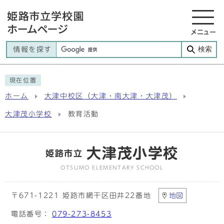
メニュー
検索
情報を探す
現在位置
ホーム
大津中校区（大津・南大津・大津茂）
大津茂小学校
教育活動
大津茂小学校
姫路市立
OTSUMO ELEMENTARY SCHOOL
〒671-1221 姫路市網干区田井22番地
地図
電話番号：
079-273-8453