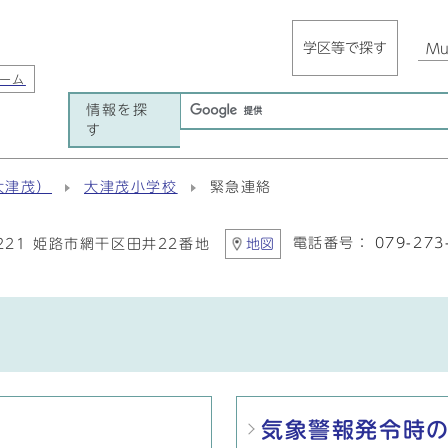
学区等で探す
Mul
ーム
情報を探
す
大津茂）
大津茂小学校
緊急連絡
電話番号：
079-273
1221 姫路市網干区田井22番地
地図
気象警報発令時