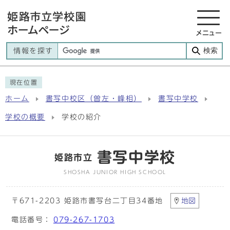
メニュー
検索
情報を探す
現在位置
ホーム
書写中校区（曽左・峰相）
書写中学校
学校の概要
学校の紹介
書写中学校
姫路市立
SHOSHA JUNIOR HIGH SCHOOL
〒671-2203 姫路市書写台二丁目34番地
地図
電話番号：
079-267-1703