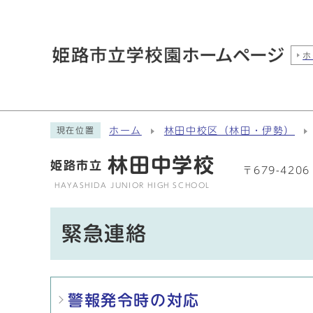
ホ
ホーム
林田中校区（林田・伊勢）
現在位置
林田中学校
姫路市立
〒679-42
HAYASHIDA JUNIOR HIGH SCHOOL
緊急連絡
メインメニュー
警報発令時の対応