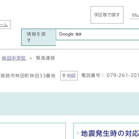
学区等で探す
Mul
ーム
情報を探
す
林田中学校
緊急連絡
電話番号：
079-261-20
06 姫路市林田町林田33番地
地図
地震発生時の対