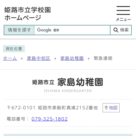
メニュー
検索
情報を探す
現在位置
ホーム
家島中校区
家島幼稚園
緊急連絡
家島幼稚園
姫路市立
IESHIMA KINDERGARTEN
〒672-0101 姫路市家島町真浦2152番地
地図
電話番号：
079-325-1802