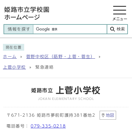
メニュー
検索
情報を探す
現在位置
ホーム
菅野中校区（莇野・上菅・菅生）
上菅小学校
緊急連絡
上菅小学校
姫路市立
JOKAN ELEMENTARY SCHOOL
〒671-2136 姫路市夢前町護持381番地2
地図
電話番号：
079-335-0218