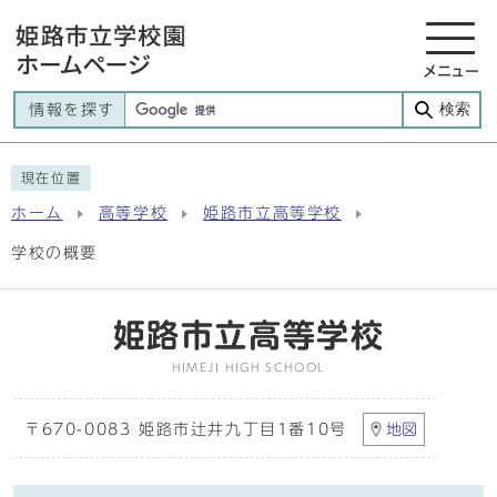
メニュー
検索
情報を探す
現在位置
ホーム
高等学校
姫路市立高等学校
学校の概要
姫路市立高等学校
HIMEJI HIGH SCHOOL
〒670-0083 姫路市辻井九丁目1番10号
地図