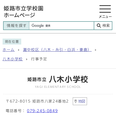
メニュー
検索
情報を探す
現在位置
ホーム
灘中校区（八木・糸引・白浜・妻鹿）
八木小学校
行事予定
八木小学校
姫路市立
YAGI ELEMENTARY SCHOOL
〒672-8015 姫路市八家24番地2
地図
電話番号：
079-245-0849