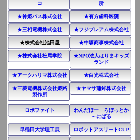
コ
所
★神姫バス株式会社
★有方歯科医院
★三相電機株式会社
★フジプレアム株式会社
★株式会社池田屋
★中塚商事株式会社
★株式会社松尾学院
★NPO法人はりまキッズ
ランド
★アークハリマ株式会社
★白光株式会社
★三菱電機株式会社姫路
★ヤマサ蒲鉾株式会社
製作所
ロボファイト
わんだほー ろぼっとか
～にばる
早稲田大学理工展
ロボットアスリートCUP