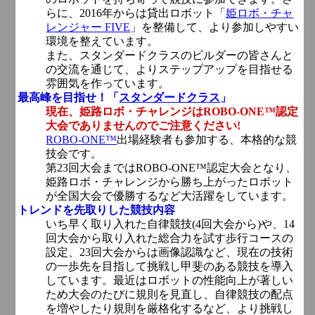
らに、2016年からは貸出ロボット「
姫ロボ・チャ
レンジャー FIVE
」を整備して、より参加しやすい
環境を整えています。
また、スタンダードクラスのビルダーの皆さんと
の交流を通じて、よりステップアップを目指せる
雰囲気を作っています。
最高峰を目指せ！「
スタンダードクラス
」
現在、姫路ロボ・チャレンジはROBO-ONE™認定
大会でありませんのでご注意ください!
ROBO-ONE™
出場経験者も参加する、本格的な競
技会です。
第23回大会まではROBO-ONE™認定大会となり、
姫路ロボ・チャレンジから勝ち上がったロボット
が全国大会で優勝するなど大活躍をしています。
トレンドを先取りした競技内容
いち早く取り入れた自律競技(4回大会から)や、14
回大会から取り入れた総合力を試す歩行コースの
設定、23回大会からは画像認識など、現在の技術
の一歩先を目指して挑戦し甲斐のある競技を導入
しています。最近はロボットの性能向上が著しい
ため大会のたびに規則を見直し、自律競技の配点
を増やしたり規則を厳格化するなど、より挑戦し