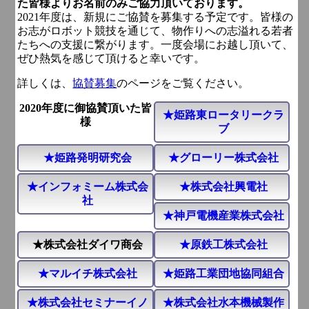
た皆様よりお名前のみご協力頂いております。
2021年度は、新規にご協賛を募集する予定です。皆様の
お志がロボット競技を通じて、物作りへの志溢れる若者
たちへの支援に繋がります。一度会場にお越し頂いて、
ぜひ熱気を感じて頂けると幸いです。
詳しくは、
協賛募集
のページをご覧ください。
2020年度に御協賛頂いた皆
★姫路東ロータリークラ
様
ブ
★姫路発明研究会
★グローリー株式会社
★インフォミーム株式会
★株式会社興電社
社
★神戸電機産業株式会社
★株式会社ダイワ商会
★原鉄工株式会社
★マルイチ株式会社
★姫路工業団地協同組合
★株式会社セミナーイノ
★株式会社水本機械製作