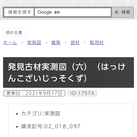
検索
情報を探す
現在位置
ホーム
実測図
建築
部材
転用材
発見古材実測図（六）（はっけ
んこざいじっそくず）
更新日：
2021年9月17日
ID:17574
カテゴリ:実測図
請求記号:02_018_097