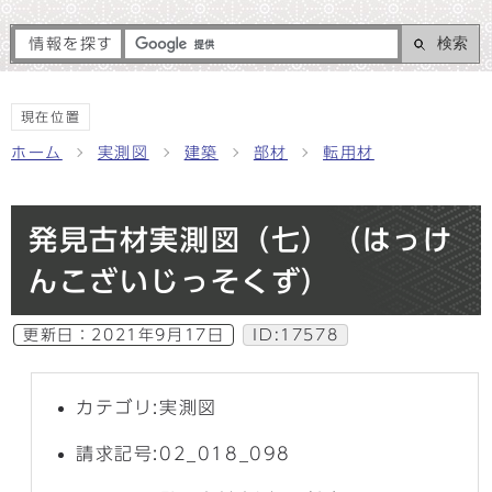
検索
情報を探す
現在位置
ホーム
実測図
建築
部材
転用材
発見古材実測図（七）（はっけ
んこざいじっそくず）
更新日：
2021年9月17日
ID:17578
カテゴリ:実測図
請求記号:02_018_098