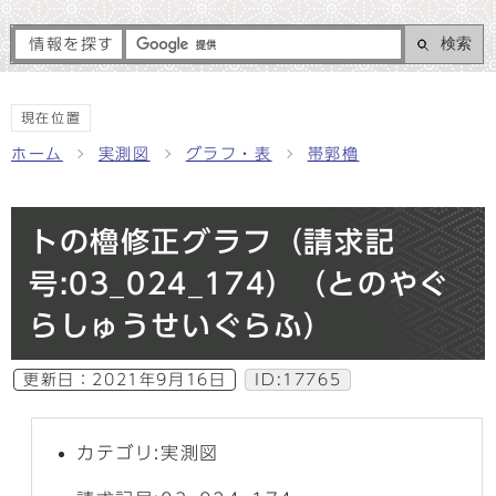
検索
情報を探す
現在位置
ホーム
実測図
グラフ・表
帯郭櫓
トの櫓修正グラフ（請求記
号:03_024_174）（とのやぐ
らしゅうせいぐらふ）
更新日：
2021年9月16日
ID:17765
カテゴリ:実測図