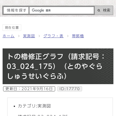
検索
情報を探す
現在位置
ホーム
実測図
グラフ・表
帯郭櫓
トの櫓修正グラフ（請求記号：
03_024_175）（とのやぐら
しゅうせいぐらふ）
更新日：
2021年9月16日
ID:17770
カテゴリ:実測図