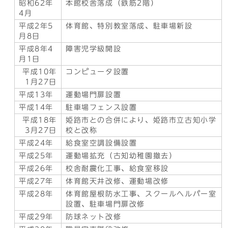
昭和62年
本館校舎落成（鉄筋2階）
4月
平成2年5
体育館、特別教室落成、駐車場新設
月8日
平成8年4
障害児学級開設
月1日
平成10年
コンピュータ設置
1月27日
平成13年
運動場門扉設置
平成14年
駐車場フェンス設置
平成18年
姫路市との合併により、姫路市立古知小学
3月27日
校と改称
平成24年
給食室空調設備設置
平成25年
運動場拡充（古知幼稚園撤去）
平成26年
校舎耐震化工事、給食室移設
平成27年
体育館天井改修、運動場改修
平成28年
体育館屋根防水工事、スクールヘルパー室
設置、駐車場門扉改修
平成29年
防球ネット改修