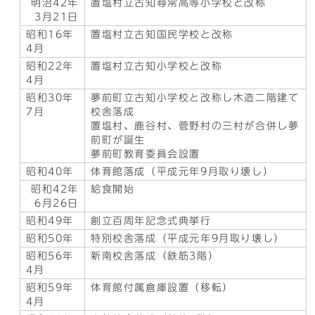
明治42年
置塩村立古知尋常高等小学校と改称
3月21日
昭和16年
置塩村立古知国民学校と改称
4月
昭和22年
置塩村立古知小学校と改称
4月
昭和30年
夢前町立古知小学校と改称し木造二階建て
7月
校舎落成
置塩村、鹿谷村、菅野村の三村が合併し夢
前町が誕生
夢前町教育委員会設置
昭和40年
体育館落成（平成元年9月取り壊し）
昭和42年
給食開始
6月26日
昭和49年
創立百周年記念式典挙行
昭和50年
特別校舎落成（平成元年9月取り壊し）
昭和56年
新南校舎落成（鉄筋3階）
4月
昭和59年
体育館付属倉庫設置（移転）
4月