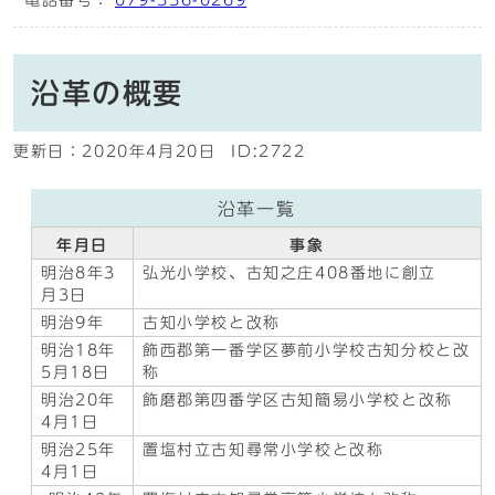
電話番号：
079-336-0269
沿革の概要
更新日：
2020年4月20日
ID:2722
沿革一覧
年月日
事象
明治8年3
弘光小学校、古知之庄408番地に創立
月3日
明治9年
古知小学校と改称
明治18年
飾西郡第一番学区夢前小学校古知分校と改
5月18日
称
明治20年
飾磨郡第四番学区古知簡易小学校と改称
4月1日
明治25年
置塩村立古知尋常小学校と改称
4月1日