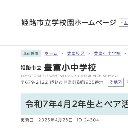
ホ
ホーム
豊富校区
豊富小中学校
現在位置
豊富小中学校
姫路市立
TOYOTOMI ELEMENTARY AND JUNIOR HIGH SCHOOL
〒679-2122 姫路市豊富町御蔭925番地
地図
令和7年4月2年生とペア
更新日：
2025年4月28日
ID:24304