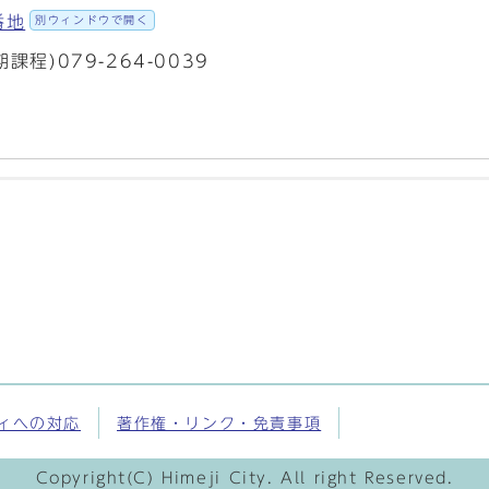
番地
別ウィンドウで開く
期課程)079-264-0039
ィへの対応
著作権・リンク・免責事項
Copyright(C) Himeji City. All right Reserved.