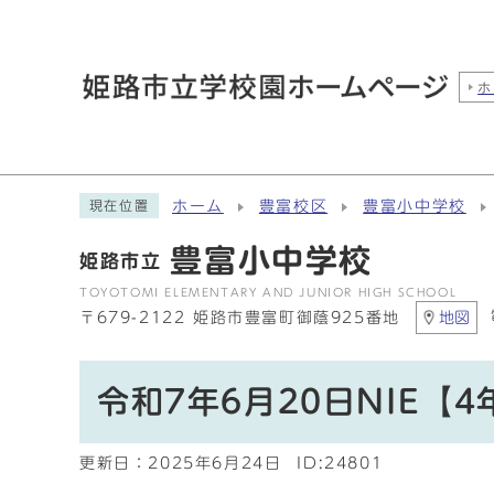
ホ
ホーム
豊富校区
豊富小中学校
現在位置
豊富小中学校
姫路市立
TOYOTOMI ELEMENTARY AND JUNIOR HIGH SCHOOL
〒679-2122 姫路市豊富町御蔭925番地
地図
令和7年6月20日NIE【4
更新日：
2025年6月24日
ID:24801