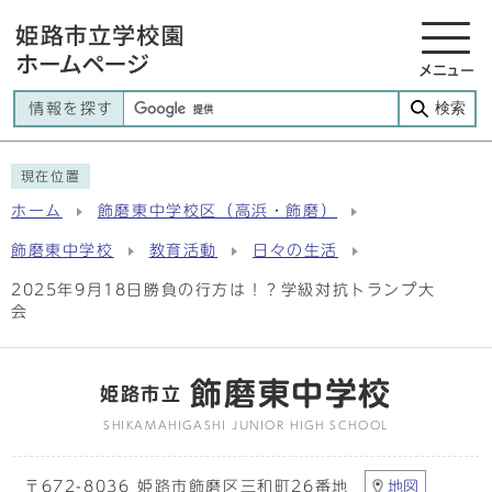
メニュー
検索
情報を探す
現在位置
ホーム
飾磨東中学校区（高浜・飾磨）
飾磨東中学校
教育活動
日々の生活
2025年9月18日勝負の行方は！？学級対抗トランプ大
会
飾磨東中学校
姫路市立
SHIKAMAHIGASHI JUNIOR HIGH SCHOOL
〒672-8036 姫路市飾磨区三和町26番地
地図