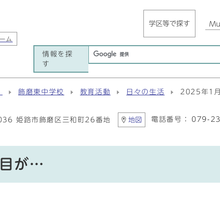
学区等で探す
Mul
ーム
情報を探
す
）
飾磨東中学校
教育活動
日々の生活
2025年
電話番号：
079-2
8036 姫路市飾磨区三和町26番地
地図
た目が…