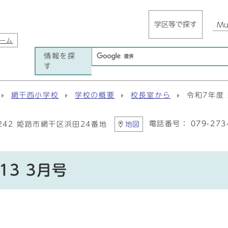
学区等で探す
Mul
ーム
情報を探
す
網干西小学校
学校の概要
校長室から
令和7年度 
電話番号：
079-273
1242 姫路市網干区浜田24番地
地図
13 3月号