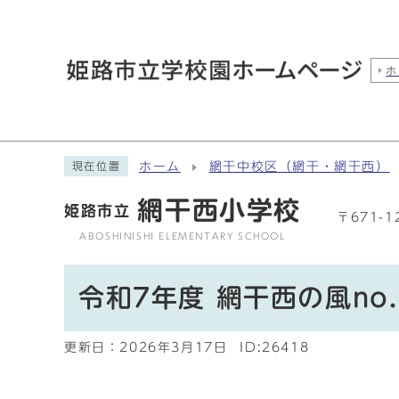
ホ
ホーム
網干中校区（網干・網干西）
現在位置
網干西小学校
姫路市立
〒671-
ABOSHINISHI ELEMENTARY SCHOOL
令和7年度 網干西の風no.
更新日：
2026年3月17日
ID:26418