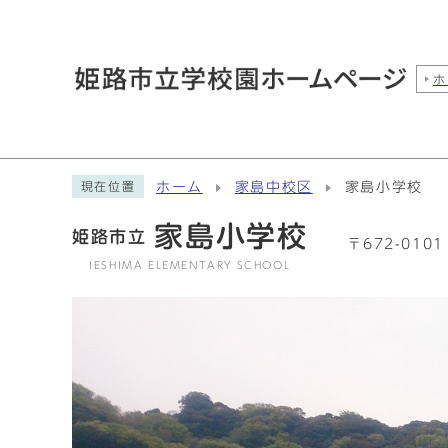
ホ
ホーム
家島中校区
家島小学校
現在位置
家島小学校
姫路市立
〒672-010
IESHIMA ELEMENTARY SCHOOL