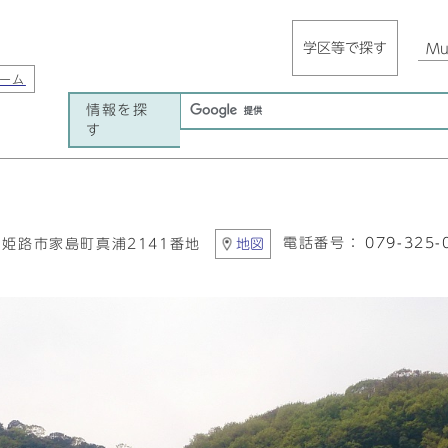
学区等で探す
Mul
ーム
情報を探
す
電話番号：
079-325-
1 姫路市家島町真浦2141番地
地図