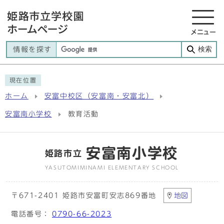
メニュー
検索
情報を探す
現在位置
ホーム
安富中校区（安富南・安富北）
安富南小学校
教育活動
安富南小学校
姫路市立
YASUTOMIMINAMI ELEMENTARY SCHOOL
〒671-2401 姫路市安富町安志869番地
地図
電話番号：
0790-66-2023