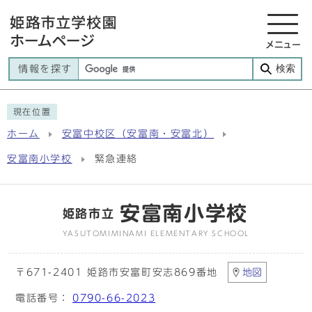
メニュー
検索
情報を探す
現在位置
ホーム
安富中校区（安富南・安富北）
安富南小学校
緊急連絡
安富南小学校
姫路市立
YASUTOMIMINAMI ELEMENTARY SCHOOL
〒671-2401 姫路市安富町安志869番地
地図
電話番号：
0790-66-2023