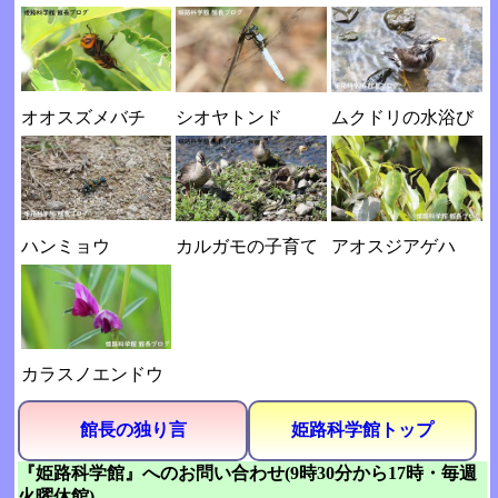
オオスズメバチ
シオヤトンド
ムクドリの水浴び
ハンミョウ
カルガモの子育て
アオスジアゲハ
カラスノエンドウ
館長の独り言
姫路科学館トップ
『姫路科学館』へのお問い合わせ(9時30分から17時・毎週
火曜休館)