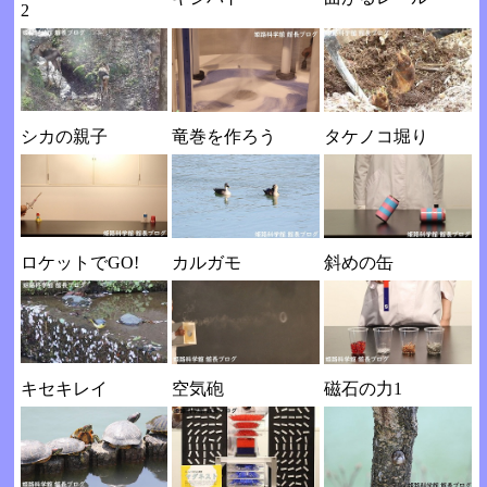
2
シカの親子
竜巻を作ろう
タケノコ堀り
ロケットでGO!
カルガモ
斜めの缶
キセキレイ
空気砲
磁石の力1