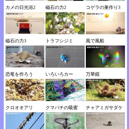
カメの日光浴2
磁石の力2
コゲラの巣作り3
磁石の力3
トラフシジミ
風で風船
恐竜を作ろう
いろいろカー
万華鏡
クロオオアリ
クマバチの吸蜜
チャアミガサダケ