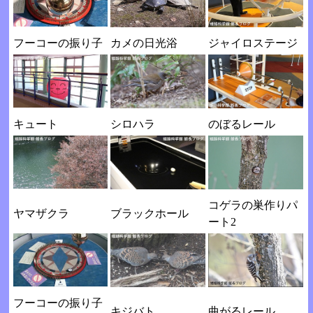
フーコーの振り子
カメの日光浴
ジャイロステージ
キュート
シロハラ
のぼるレール
コゲラの巣作りパ
ヤマザクラ
ブラックホール
ート2
フーコーの振り子
キジバト
曲がるレール