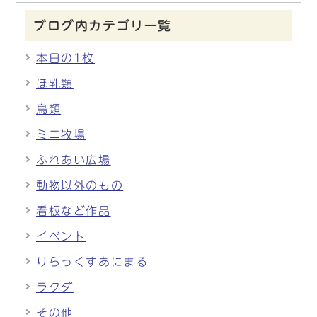
ブログ内カテゴリ一覧
本日の1枚
ほ乳類
鳥類
ミニ牧場
ふれあい広場
動物以外のもの
看板など作品
イベント
りらっくすあにまる
ラクダ
その他