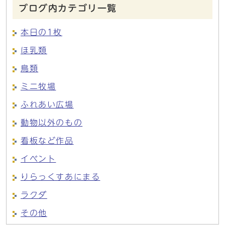
ブログ内カテゴリ一覧
本日の1枚
ほ乳類
鳥類
ミニ牧場
ふれあい広場
動物以外のもの
看板など作品
イベント
りらっくすあにまる
ラクダ
その他