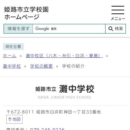
メニュー
検索
情報を探す
現在位置
ホーム
灘中校区（八木・糸引・白浜・妻鹿）
灘中学校
学校の概要
学校の紹介
灘中学校
姫路市立
NADA JUNIOR HIGH SCHOOL
〒672-8011 姫路市白浜町神田一丁目33番地
地図