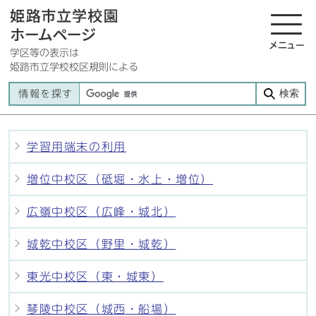
メニュー
学区等の表示は
姫路市立学校校区規則による
検索
情報を探す
学習用端末の利用
増位中校区（砥堀・水上・増位）
広嶺中校区（広峰・城北）
城乾中校区（野里・城乾）
東光中校区（東・城東）
琴陵中校区（城西・船場）