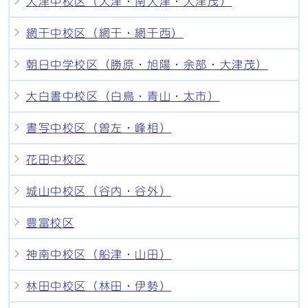
大津中校区（大津・南大津・大津茂）
網干中校区（網干・網干西）
朝日中学校区（勝原・旭陽・余部・大津茂）
大白書中校区（白鳥・青山・太市）
書写中校区（曽左・峰相）
花田中校区
城山中校区（谷内・谷外）
豊富校区
神南中校区（船津・山田）
林田中校区（林田・伊勢）