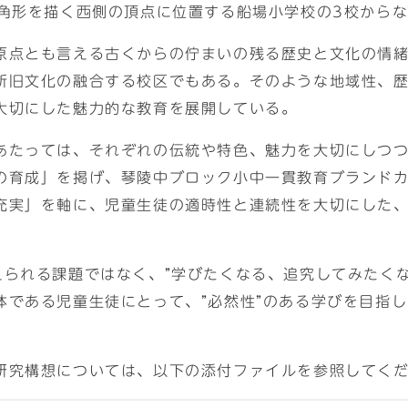
三角形を描く西側の頂点に位置する船場小学校の3校から
原点とも言える古くからの佇まいの残る歴史と文化の情
新旧文化の融合する校区でもある。そのような地域性、歴
大切にした魅力的な教育を展開している。
あたっては、それぞれの伝統や特色、魅力を大切にしつ
の育成」を掲げ、琴陵中ブロック小中一貫教育ブランド
充実」を軸に、児童生徒の適時性と連続性を大切にした、
えられる課題ではなく、”学びたくなる、追究してみたく
体である児童生徒にとって、”必然性”のある学びを目指
研究構想については、以下の添付ファイルを参照してく