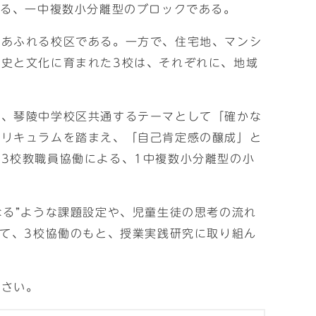
なる、一中複数小分離型のブロックである。
緒あふれる校区である。一方で、住宅地、マンシ
史と文化に育まれた3校は、それぞれに、地域
つ、琴陵中学校区共通するテーマとして「確かな
カリキュラムを踏まえ、「自己肯定感の醸成」と
3校教職員協働による、1中複数小分離型の小
なる”ような課題設定や、児童生徒の思考の流れ
して、3校協働のもと、授業実践研究に取り組ん
ださい。