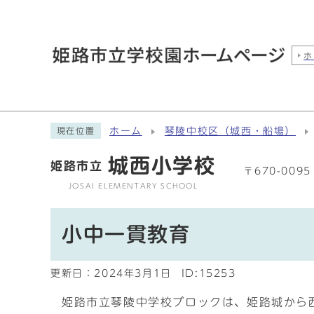
ホ
ホーム
琴陵中校区（城西・船場）
現在位置
城西小学校
姫路市立
〒670-00
JOSAI ELEMENTARY SCHOOL
小中一貫教育
更新日：
2024年3月1日
ID:15253
姫路市立琴陵中学校ブロックは、姫路城から