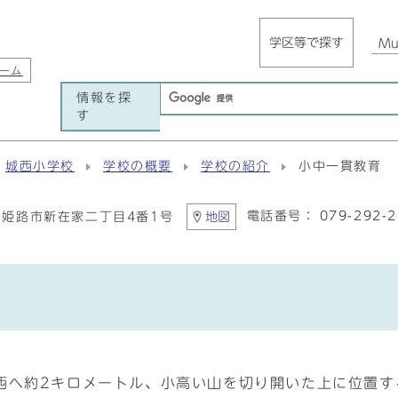
学区等で探す
Mul
ーム
情報を探
す
城西小学校
学校の概要
学校の紹介
小中一貫教育
電話番号：
079-292-
95 姫路市新在家二丁目4番1号
地図
西へ約2キロメートル、小高い山を切り開いた上に位置す