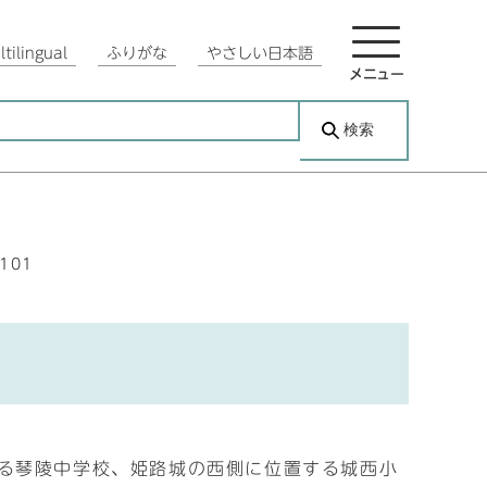
tilingual
ふりがな
やさしい日本語
メニュー
検索
2101
る琴陵中学校、姫路城の西側に位置する城西小