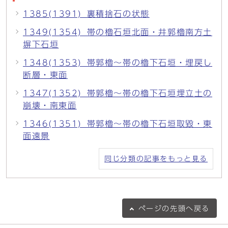
1385(1391)_裏積捨石の状態
1349(1354)_帯の櫓石垣北面・井郭櫓南方土
塀下石垣
1348(1353)_帯郭櫓～帯の櫓下石垣・埋戻し
断層・東面
1347(1352)_帯郭櫓～帯の櫓下石垣埋立土の
崩壊・南東面
1346(1351)_帯郭櫓～帯の櫓下石垣取毀・東
面遠景
同じ分類の記事をもっと見る
ページの
先頭へ戻る