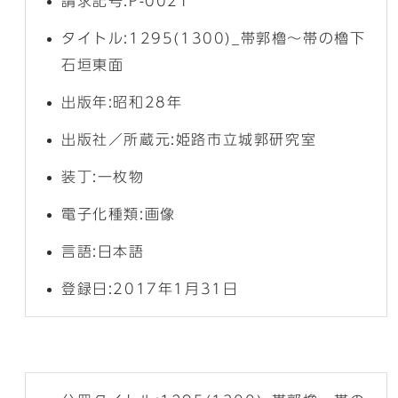
請求記号:P-0021
タイトル:1295(1300)_帯郭櫓～帯の櫓下
石垣東面
出版年:昭和28年
出版社／所蔵元:姫路市立城郭研究室
装丁:一枚物
電子化種類:画像
言語:日本語
登録日:2017年1月31日