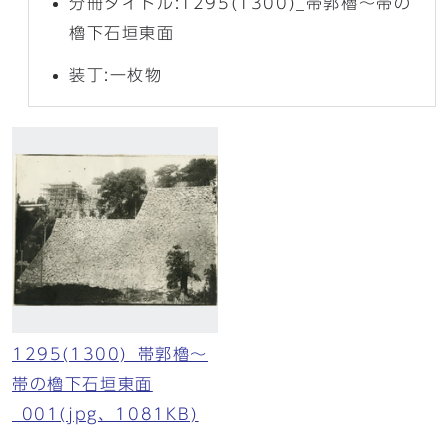
分冊タイトル:1295(1300)_帯郭櫓～帯の
櫓下石垣東面
装丁:一枚物
1295(1300)_帯郭櫓～
帯の櫓下石垣東面
_001(jpg、1081KB)