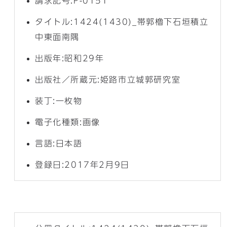
請求記号:P-0151
タイトル:1424(1430)_帯郭櫓下石垣積立
中東面南隅
出版年:昭和29年
出版社／所蔵元:姫路市立城郭研究室
装丁:一枚物
電子化種類:画像
言語:日本語
登録日:2017年2月9日