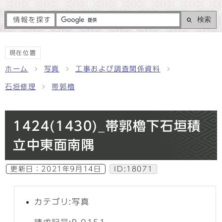
検索
情報を探す
現在位置
ホーム
写真
工事および調査関係資料
石垣修理
帯郭櫓
1424(1430)_帯郭櫓下石垣積
立中東面南隅
更新日：
2021年9月14日
ID:18071
カテゴリ:写真