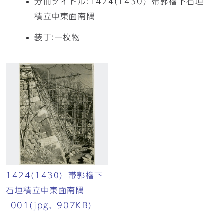
分冊タイトル:1424(1430)_帯郭櫓下石垣
積立中東面南隅
装丁:一枚物
1424(1430)_帯郭櫓下
石垣積立中東面南隅
_001(jpg、907KB)