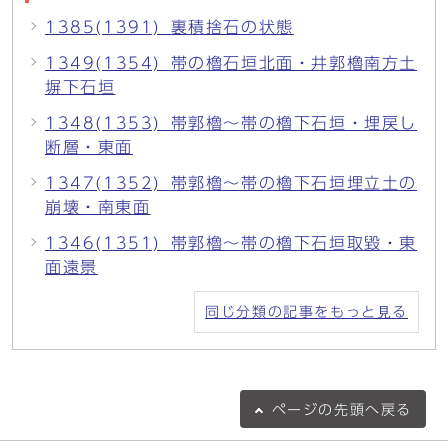
1385(1391)_裏積捨石の状態
1349(1354)_帯の櫓石垣北面・井郭櫓南方土
塀下石垣
1348(1353)_帯郭櫓～帯の櫓下石垣・埋戻し
断層・東面
1347(1352)_帯郭櫓～帯の櫓下石垣埋立土の
崩壊・南東面
1346(1351)_帯郭櫓～帯の櫓下石垣取毀・東
面遠景
同じ分類の記事をもっと見る
ページの
先頭へ戻る