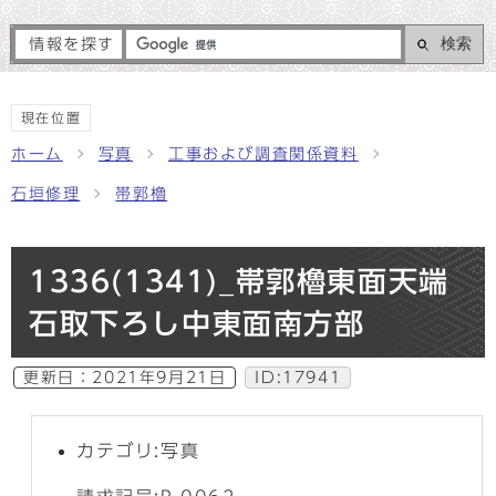
検索
情報を探す
現在位置
ホーム
写真
工事および調査関係資料
石垣修理
帯郭櫓
1336(1341)_帯郭櫓東面天端
石取下ろし中東面南方部
更新日：
2021年9月21日
ID:17941
カテゴリ:写真