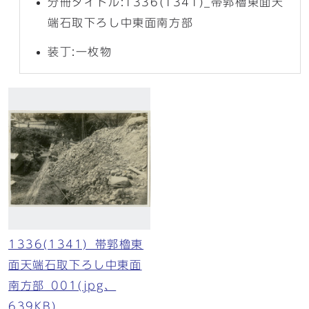
分冊タイトル:1336(1341)_帯郭櫓東面天
端石取下ろし中東面南方部
装丁:一枚物
1336(1341)_帯郭櫓東
面天端石取下ろし中東面
南方部_001(jpg、
639KB)