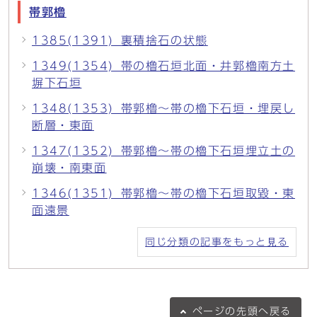
帯郭櫓
1385(1391)_裏積捨石の状態
1349(1354)_帯の櫓石垣北面・井郭櫓南方土
塀下石垣
1348(1353)_帯郭櫓～帯の櫓下石垣・埋戻し
断層・東面
1347(1352)_帯郭櫓～帯の櫓下石垣埋立土の
崩壊・南東面
1346(1351)_帯郭櫓～帯の櫓下石垣取毀・東
面遠景
同じ分類の記事をもっと見る
ページの
先頭へ戻る