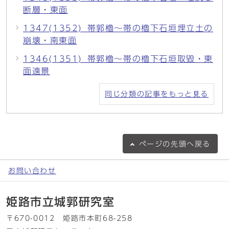
断層・東面
1347(1352)_帯郭櫓～帯の櫓下石垣埋立土の
崩壊・南東面
1346(1351)_帯郭櫓～帯の櫓下石垣取毀・東
面遠景
同じ分類の記事をもっと見る
ページの
先頭へ戻る
お問い合わせ
姫路市立城郭研究室
〒670-0012 姫路市本町68-258