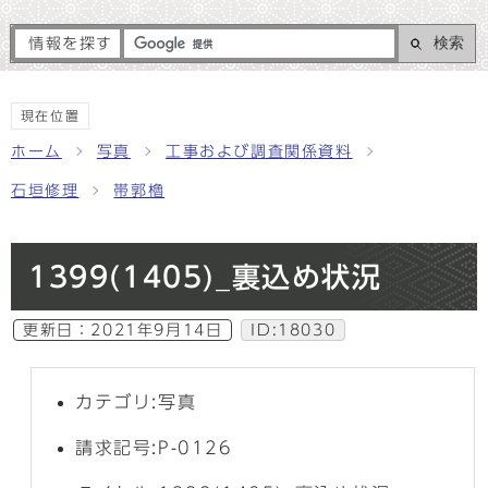
検索
情報を探す
現在位置
ホーム
写真
工事および調査関係資料
石垣修理
帯郭櫓
1399(1405)_裏込め状況
更新日：
2021年9月14日
ID:18030
カテゴリ:写真
請求記号:P-0126