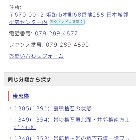
住所:
〒670-0012 姫路市本町68番地258 日本城郭
研究センター内
別ウィンドウで開く
電話番号:
079-289-4877
ファクス番号: 079-289-4890
お問い合わせフォーム
同じ分類から探す
帯郭櫓
1385(1391)_裏積捨石の状態
1349(1354)_帯の櫓石垣北面・井郭櫓南方土
塀下石垣
1348(1353)_帯郭櫓～帯の櫓下石垣・埋戻し