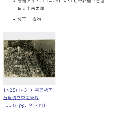
分冊タイトル:1425(1431)_帯郭櫓下石垣
積立中南東隅
装丁:一枚物
1425(1431)_帯郭櫓下
石垣積立中南東隅
_001(jpg、914KB)