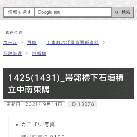
検索
情報を探す
現在位置
ホーム
写真
工事および調査関係資料
石垣修理
帯郭櫓
1425(1431)_帯郭櫓下石垣積
立中南東隅
更新日：
2021年9月14日
ID:18078
カテゴリ:写真