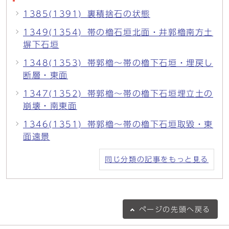
1385(1391)_裏積捨石の状態
1349(1354)_帯の櫓石垣北面・井郭櫓南方土
塀下石垣
1348(1353)_帯郭櫓～帯の櫓下石垣・埋戻し
断層・東面
1347(1352)_帯郭櫓～帯の櫓下石垣埋立土の
崩壊・南東面
1346(1351)_帯郭櫓～帯の櫓下石垣取毀・東
面遠景
同じ分類の記事をもっと見る
ページの
先頭へ戻る