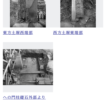
東方土塀西端部
西方土塀東端部
ヘの門柱礎石外部より