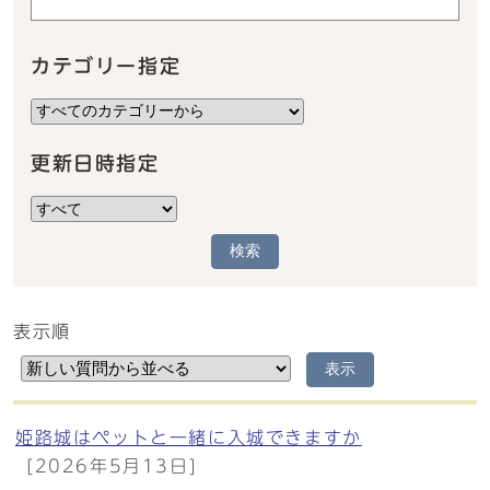
カテゴリー指定
更新日時指定
検索
表示順
メインメニュー
表示
姫路城はペットと一緒に入城できますか
[2026年5月13日]