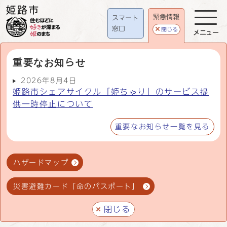
緊急情報
スマート
窓口
閉じる
メニュー
重要なお知らせ
2026年8月4日
姫路市シェアサイクル「姫ちゃり」のサービス提
供一時停止について
重要なお知らせ一覧を見る
ハザードマップ
災害避難カード「命のパスポート」
閉じる