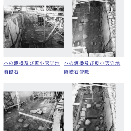
ハの渡櫓及び乾小天守地
ハの渡櫓及び乾小天守地
階礎石
階礎石俯瞰