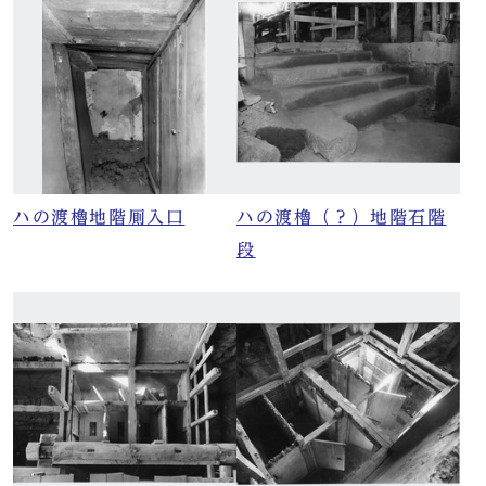
ハの渡櫓地階厠入口
ハの渡櫓（？）地階石階
段