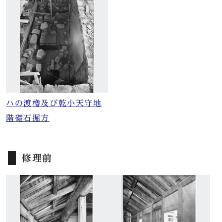
ハの渡櫓及び乾小天守地
階礎石掘方
修理前