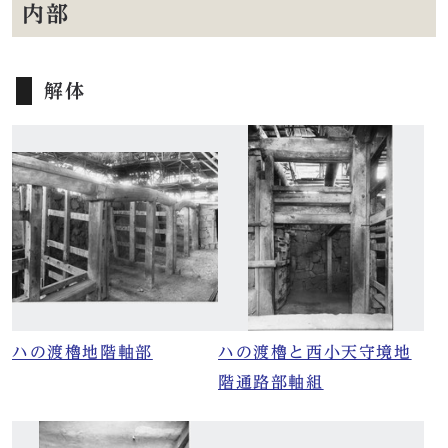
内部
解体
ハの渡櫓地階軸部
ハの渡櫓と西小天守境地
階通路部軸組