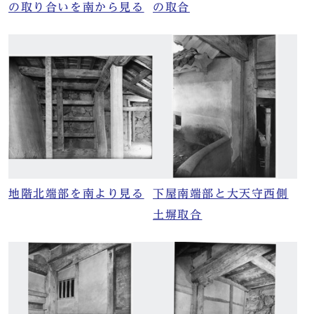
の取り合いを南から見る
の取合
地階北端部を南より見る
下屋南端部と大天守西側
土塀取合