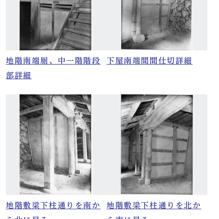
地階南端厠、中一階階段
下屋南端間間仕切詳細
部詳細
地階敷梁下柱通りを南か
地階敷梁下柱通りを北か