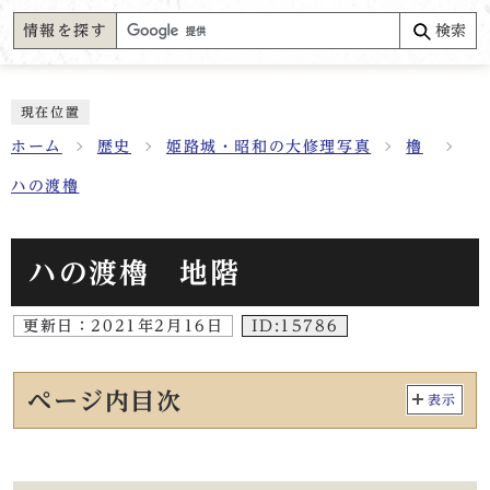
情報を探す
検索
現在位置
ホーム
歴史
姫路城・昭和の大修理写真
櫓
ハの渡櫓
ハの渡櫓 地階
更新日：
2021年2月16日
ID:15786
ページ内目次
表示