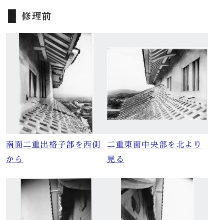
修理前
南面二重出格子部を西側
二重東面中央部を北より
から
見る