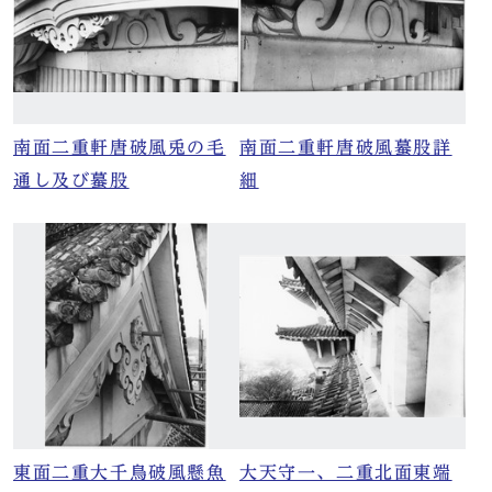
南面二重軒唐破風兎の毛
南面二重軒唐破風蟇股詳
通し及び蟇股
細
東面二重大千鳥破風懸魚
大天守一、二重北面東端