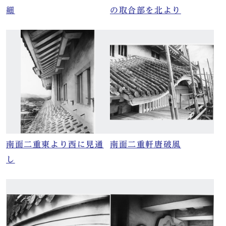
細
の取合部を北より
南面二重東より西に見通
南面二重軒唐破風
し