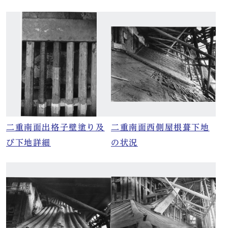
二重南面出格子壁塗り及
二重南面西側屋根葺下地
び下地詳細
の状況