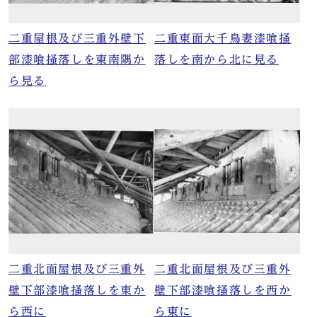
二重屋根及び三重外壁下
二重東面大千鳥妻漆喰掻
部漆喰掻落しを東南隅か
落しを南から北に見る
ら見る
二重北面屋根及び三重外
二重北面屋根及び三重外
壁下部漆喰掻落しを東か
壁下部漆喰掻落しを西か
ら西に
ら東に