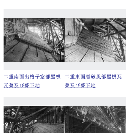
二重南面出格子窓部屋根
二重東面唐破風部屋根瓦
瓦葺及び葺下地
葺及び葺下地