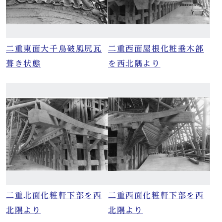
二重東面大千鳥破風尻瓦
二重西面屋根化粧垂木部
葺き状態
を西北隅より
二重北面化粧軒下部を西
二重西面化粧軒下部を西
北隅より
北隅より