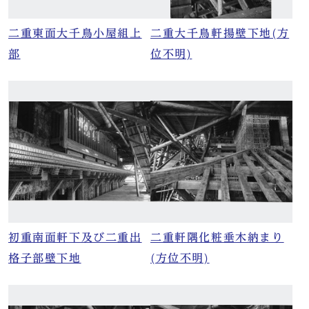
二重東面大千鳥小屋組上
二重大千鳥軒揚壁下地(方
部
位不明)
初重南面軒下及び二重出
二重軒隅化粧垂木納まり
格子部壁下地
(方位不明)