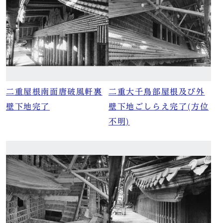
二重屋根南面唐破風軒裏
二重大千鳥部屋根及び外
壁下地完了
壁下地ごしらえ完了(方位
不明)