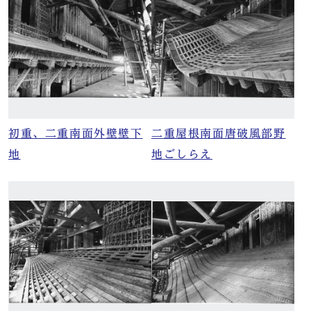
初重、二重南面外壁壁下
二重屋根南面唐破風部野
地
地ごしらえ