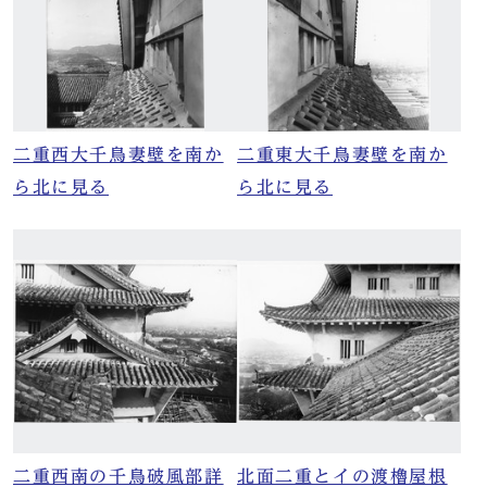
二重西大千鳥妻壁を南か
二重東大千鳥妻壁を南か
ら北に見る
ら北に見る
二重西南の千鳥破風部詳
北面二重とイの渡櫓屋根