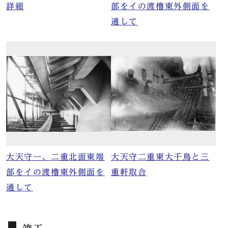
詳細
部をイの渡櫓東外側面を
通して
大天守一、二重北面東端
大天守二重東大千鳥と三
部をイの渡櫓東外側面を
重軒取合
通して