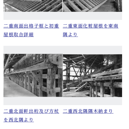
二重南面出格子框と初重
二重東面化粧屋根を東南
屋根取合詳細
隅より
二重北面軒出桁及び方杖
二重西北隅隅木納まり
を西北隅より