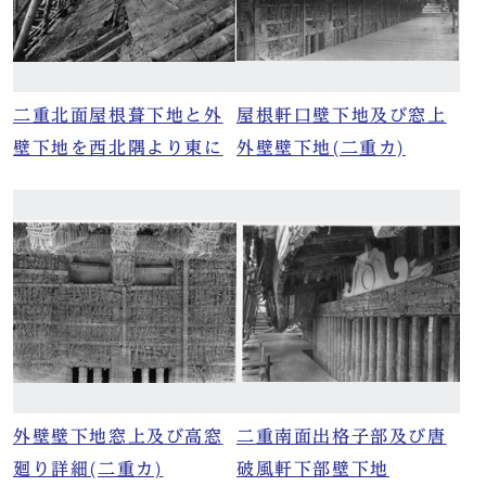
二重北面屋根葺下地と外
屋根軒口壁下地及び窓上
壁下地を西北隅より東に
外壁壁下地(二重カ)
外壁壁下地窓上及び高窓
二重南面出格子部及び唐
廻り詳細(二重カ)
破風軒下部壁下地