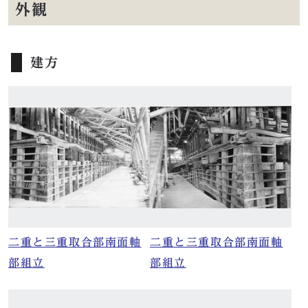
外観
建方
二重と三重取合部南面軸
二重と三重取合部南面軸
部組立
部組立