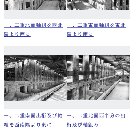
一、二重北面軸組を西北
一、二重東面軸組を東北
隅より西に
隅より南に
一、二重南面出桁及び軸
一、二重北面西半分の出
組を西南隅より東に
桁及び軸組み