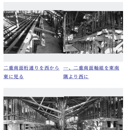
二重南面桁通りを西から
一、二重南面軸組を東南
東に見る
隅より西に