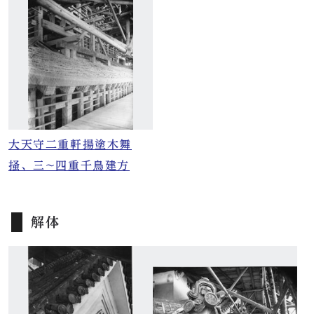
大天守二重軒揚塗木舞
掻、三~四重千鳥建方
解体