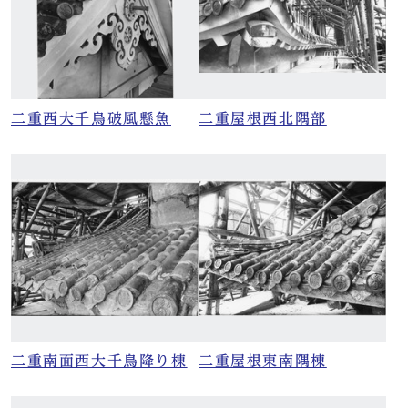
二重西大千鳥破風懸魚
二重屋根西北隅部
二重南面西大千鳥降り棟
二重屋根東南隅棟