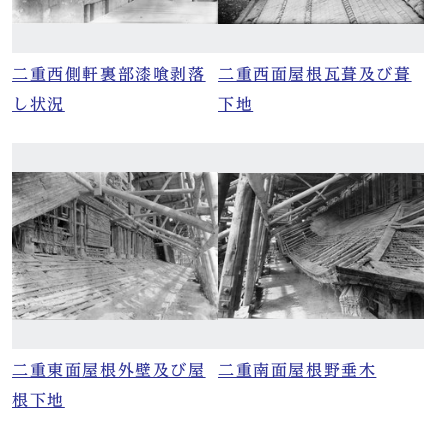
二重西側軒裏部漆喰剥落
二重西面屋根瓦葺及び葺
し状況
下地
二重東面屋根外壁及び屋
二重南面屋根野垂木
根下地