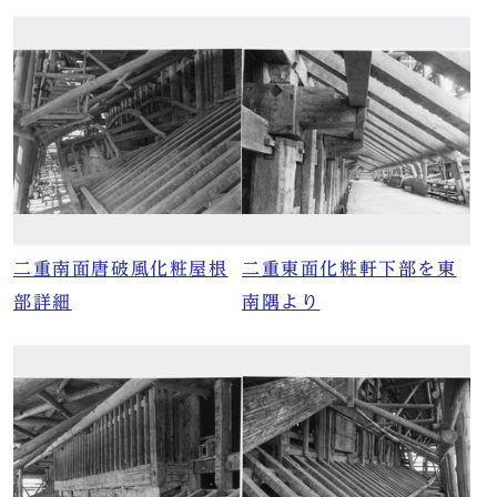
二重南面唐破風化粧屋根
二重東面化粧軒下部を東
部詳細
南隅より