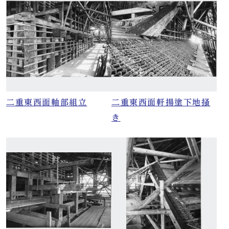
二重東西面軸部組立
二重東西面軒揚塗下地掻
き