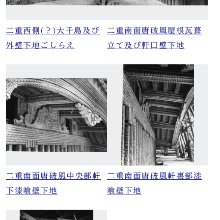
二重西側(？)大千島及び
二重南面唐破風屋根瓦葺
外壁下地ごしらえ
立て及び軒口壁下地
二重南面唐破風中央部軒
二重南面唐破風軒裏部漆
下漆喰壁下地
喰壁下地