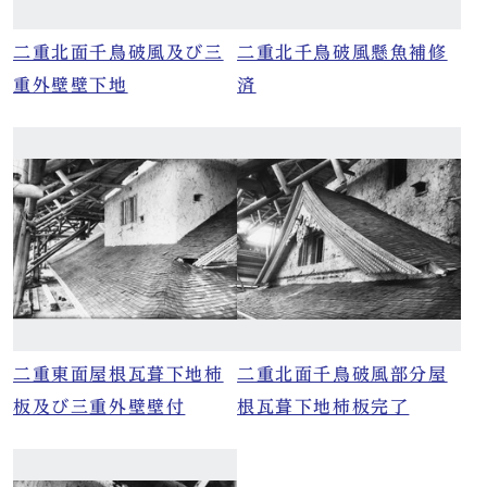
二重北面千鳥破風及び三
二重北千鳥破風懸魚補修
重外壁壁下地
済
二重東面屋根瓦葺下地柿
二重北面千鳥破風部分屋
板及び三重外壁壁付
根瓦葺下地柿板完了