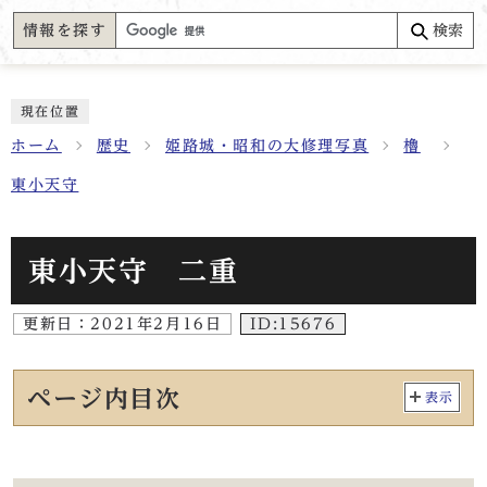
情報を探す
検索
現在位置
ホーム
歴史
姫路城・昭和の大修理写真
櫓
東小天守
東小天守 二重
更新日：
2021年2月16日
ID:15676
ページ内目次
表示