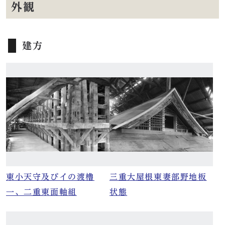
外観
建方
東小天守及びイの渡櫓
三重大屋根東妻部野地板
一、二重東面軸組
状態