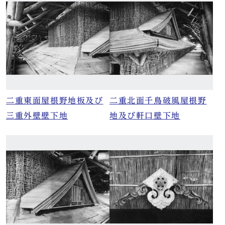
二重東面屋根野地板及び
二重北面千鳥破風屋根野
三重外壁壁下地
地及び軒口壁下地