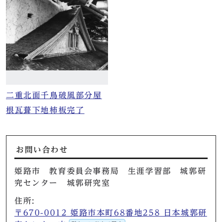
二重北面千鳥破風部分屋
根瓦葺下地柿板完了
お問い合わせ
姫路市 教育委員会事務局 生涯学習部 城郭研
究センター 城郭研究室
住所:
〒670-0012 姫路市本町68番地258 日本城郭研