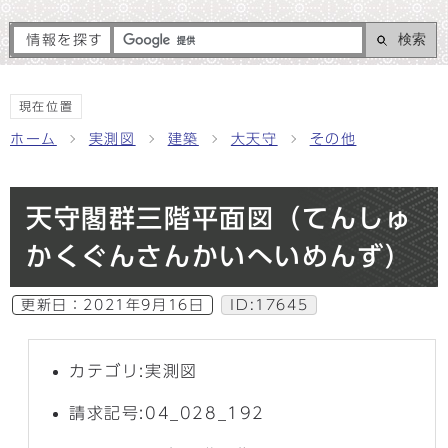
検索
情報を探す
現在位置
ホーム
実測図
建築
大天守
その他
天守閣群三階平面図（てんしゅ
かくぐんさんかいへいめんず）
更新日：
2021年9月16日
ID:17645
カテゴリ:実測図
請求記号:04_028_192