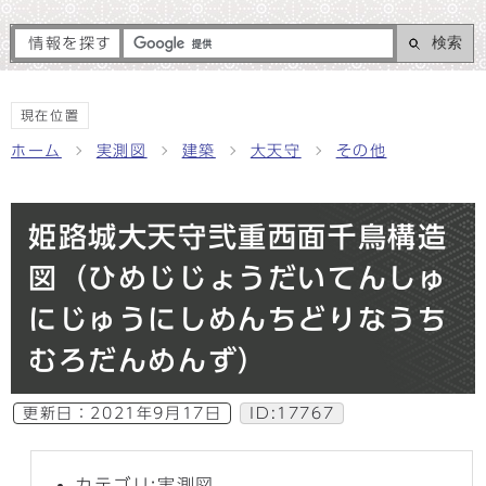
検索
情報を探す
現在位置
ホーム
実測図
建築
大天守
その他
姫路城大天守弐重西面千鳥構造
図（ひめじじょうだいてんしゅ
にじゅうにしめんちどりなうち
むろだんめんず）
更新日：
2021年9月17日
ID:17767
カテゴリ:実測図