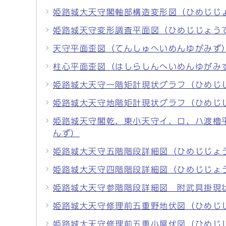
姫路城大天守閣軸部構造変形図（ひめじじ
姫路城天守変形調査平面図（ひめじじょう
天守平面歪図（てんしゅへいめんゆがみず
柱心平面歪図（はしらしんへいめんゆがみ
姫路城大天守一階矩計現状グラフ（ひめじ
姫路城大天守地階矩計現状グラフ（ひめじ
姫路城天守閣乾、東小天守イ、ロ、ハ渡櫓
んず）
姫路城大天守五階階段詳細図（ひめじじょ
姫路城大天守四階階段詳細図（ひめじじょ
姫路城大天守参階階段詳細図 附武具掛現
姫路城大天守修理前五重野地伏図（ひめじ
姫路城大天守修理前五重小屋伏図（ひめじ