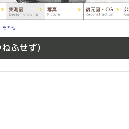
実測図
写真
復元図・CG
公
Design drowing
Picture
Reconstruction
Gu
その他
やねふせず）