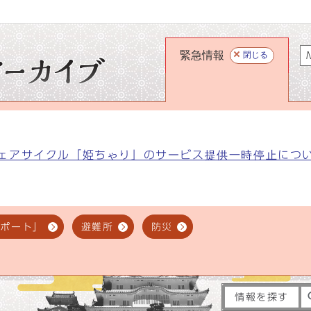
緊急情報
閉じる
M
ェアサイクル「姫ちゃり」のサービス提供一時停止につ
スポート」
避難所
防災
情報を探す