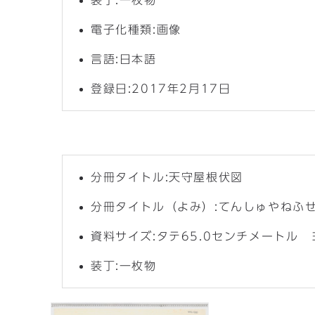
装丁:一枚物
電子化種類:画像
言語:日本語
登録日:2017年2月17日
分冊タイトル:天守屋根伏図
分冊タイトル（よみ）:てんしゅやねふ
資料サイズ:タテ65.0センチメートル 
装丁:一枚物