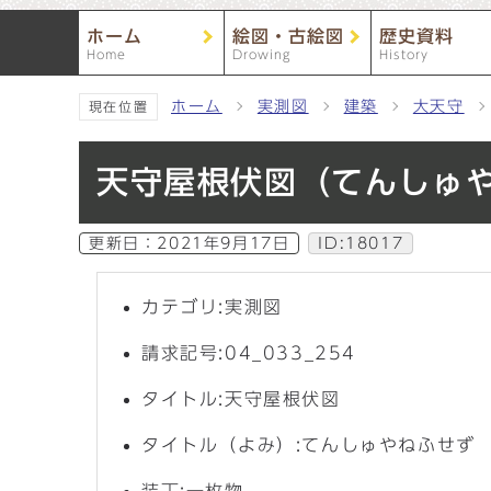
ホーム
絵図・古絵図
歴史資料
Home
Drowing
History
ホーム
実測図
建築
大天守
現在位置
天守屋根伏図（てんしゅ
更新日：
2021年9月17日
ID:18017
カテゴリ:実測図
請求記号:04_033_254
タイトル:天守屋根伏図
タイトル（よみ）:てんしゅやねふせず