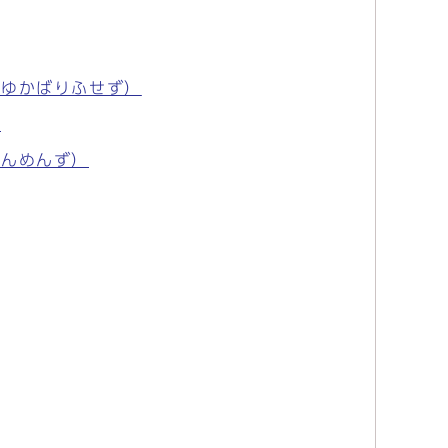
いゆかばりふせず）
）
だんめんず）