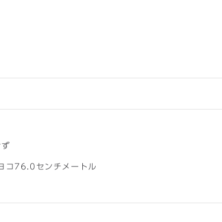
せず
ヨコ76.0センチメートル